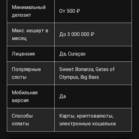
Минимальный
От 500 ₽
депозит
Макс. кешаут в
До 3 000 000 ₽
месяц
Лицензия
Да, Curaçao
Популярные
Sweet Bonanza, Gates of
слоты
Olympus, Big Bass
Мобильная
Да
версия
Способы
Карты, криптовалюты,
оплаты
электронные кошельки