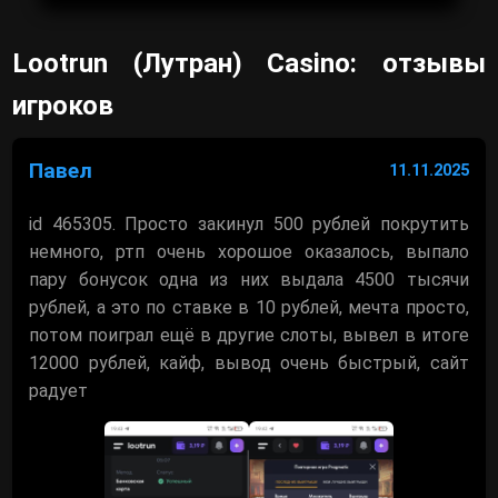
Lootrun (Лутран) Casino: отзывы
игроков
Павел
11.11.2025
id 465305. Просто закинул 500 рублей покрутить
немного, ртп очень хорошое оказалось, выпало
пару бонусок одна из них выдала 4500 тысячи
рублей, а это по ставке в 10 рублей, мечта просто,
потом поиграл ещё в другие слоты, вывел в итоге
12000 рублей, кайф, вывод очень быстрый, сайт
радует