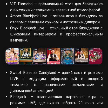
VIP Diamond — премиальный стол для блэкджека
с высокими ставками и элегантной атмосферой.
Amber Blackjack Live — живая игра в блэкджек за
столом с зеленым сукном и настоящим дилером.
Onyx Blackjack Live — стильный стол блэкджека с
шикарным интерьером и профессиональным
ведущим.
Sweet Bonanza Candyland — яркий слот в режиме
LIVE с ведущим, оформленный в сладкой
тематике с красочными элементами и
динамичной анимацией.
Blackjack — классическая карточная игра в
режиме LIVE, где нужно набрать 21 очко или