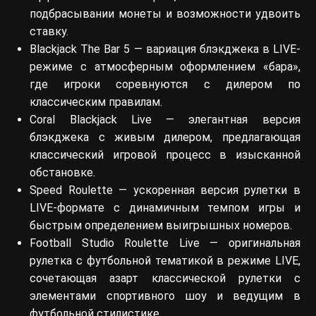
подбрасывании монеты и возможности удвоить
ставку.
Blackjack The Bar 5 — вариация блэкджека в LIVE-
режиме с атмосферным оформлением «бара»,
где игроки соревнуются с дилером по
классическим правилам.
Coral Blackjack Live — элегантная версия
блэкджека с живым дилером, предлагающая
классический игровой процесс в изысканной
обстановке.
Speed Roulette — ускоренная версия рулетки в
LIVE-формате с динамичным темпом игры и
быстрым определением выигрышных номеров.
Football Studio Roulette Live — оригинальная
рулетка с футбольной тематикой в режиме LIVE,
сочетающая азарт классической рулетки с
элементами спортивного шоу и ведущим в
футбольной стилистике.