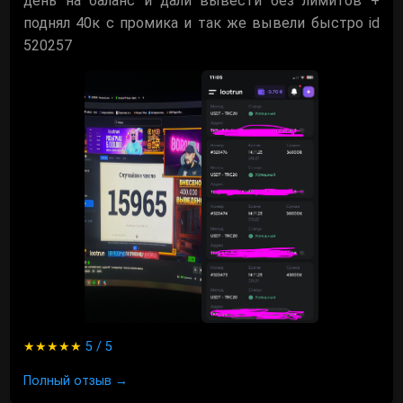
день на баланс и дали вывести без лимитов +
поднял 40к с промика и так же вывели быстро id
520257
★★★★★
5 / 5
Полный отзыв →