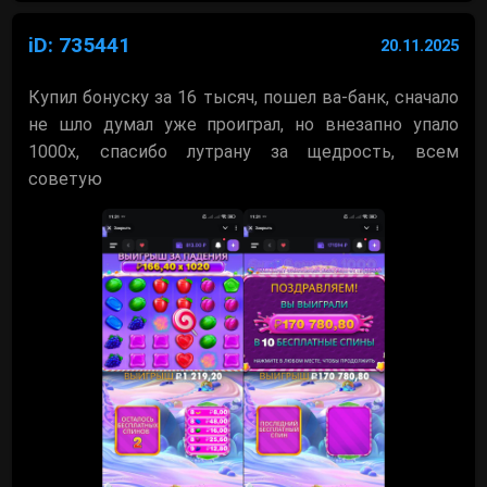
iD: 735441
20.11.2025
Купил бонуску за 16 тысяч, пошел ва-банк, сначало
не шло думал уже проиграл, но внезапно упало
1000х, спасибо лутрану за щедрость, всем
советую