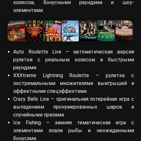
колесом, бонусными раундами и шоу-
элементами.
Auto Roulette Live — автоматическая версия
рулетки с реальным колесом и быстрыми
раундами.
XXXtreme Lightning Roulette — рулетка с
экстремальными множителями выигрышей и
эффектными спецэффектами.
Crazy Balls Live — оригинальная лотерейная игра с
выпадением пронумерованных шаров и
случайными призами.
Ice Fishing — зимняя тематическая игра с
элементами ловли рыбы и неожиданными
бонусами.