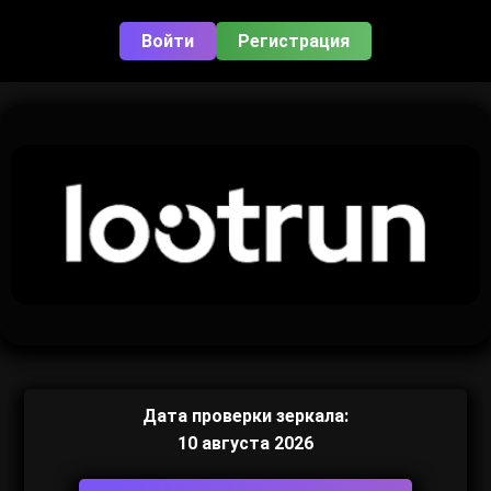
Войти
Регистрация
Дата проверки зеркала:
10 августа 2026